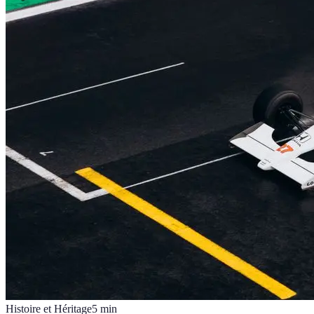
Histoire et Héritage
5
min