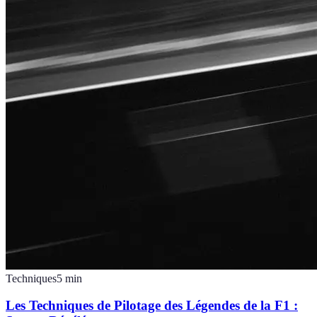
Techniques
5
min
Les Techniques de Pilotage des Légendes de la F1 :