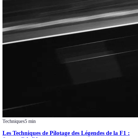
Techniques
5
min
Les Techniques de Pilotage des Légendes de la F1 :