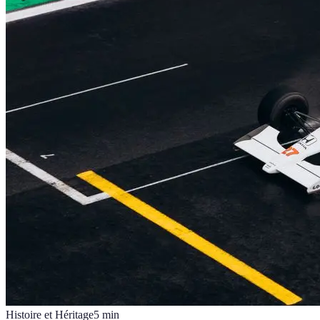
Histoire et Héritage
5
min