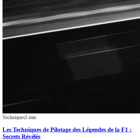
Techniques
5
min
Les Techniques de Pilotage des Légendes de la F1 :
Secrets Révélés