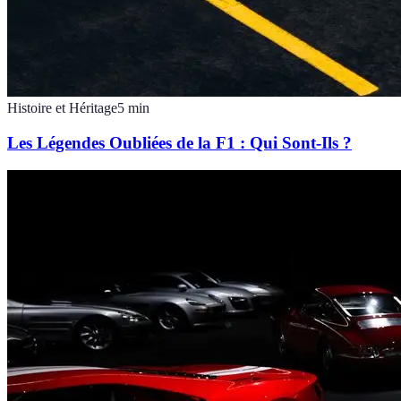
Histoire et Héritage
5
min
Les Légendes Oubliées de la F1 : Qui Sont-Ils ?