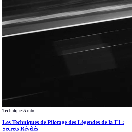
Techniques
5
min
Les Techniques de Pilotage des Légendes de la F1 :
Secrets Révélés