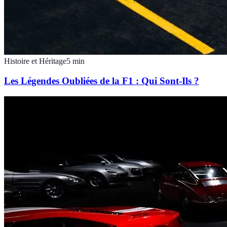
Histoire et Héritage
5
min
Les Légendes Oubliées de la F1 : Qui Sont-Ils ?