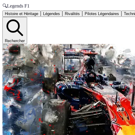
🔍
Legends F1
Histoire et Héritage
Légendes
Rivalités
Pilotes Légendaires
Techni
Rechercher