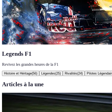
Legends F1
Revivez les grandes heures de la F1
Histoire et Héritage
(
56
)
Légendes
(
25
)
Rivalités
(
24
)
Pilotes Légendai
Articles à la une