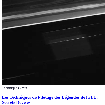
Techniques
5
min
Les Techniques de Pilotage des Légendes de la F1 :
Secrets Révélés