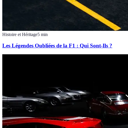
Histoire et Héritage
5
min
Les Légendes Oubliées de la F1 : Qui Sont-Ils ?