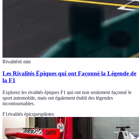
Rivalités
6
min
Les Rivalités Épiques qui ont Façonné la Légende de
la F1
Explorez les rivalités épiques F1 qui ont non seulement façonné le
sport automobile, mais ont également établi des légendes
incontournables.
F1
rivalités épicques
pilotes