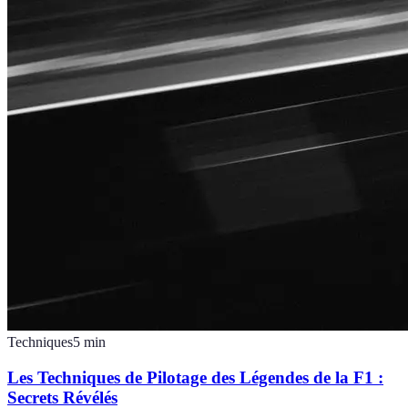
Techniques
5
min
Les Techniques de Pilotage des Légendes de la F1 :
Secrets Révélés