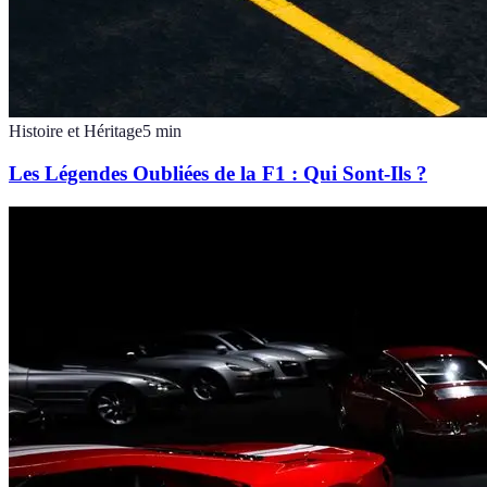
Histoire et Héritage
5
min
Les Légendes Oubliées de la F1 : Qui Sont-Ils ?