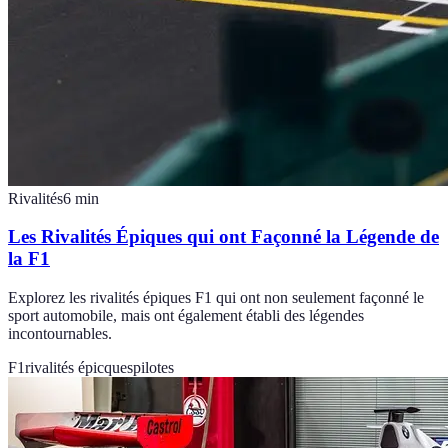
Rivalités
6
min
Les Rivalités Épiques qui ont Façonné la Légende de
la F1
Explorez les rivalités épiques F1 qui ont non seulement façonné le
sport automobile, mais ont également établi des légendes
incontournables.
F1
rivalités épicques
pilotes