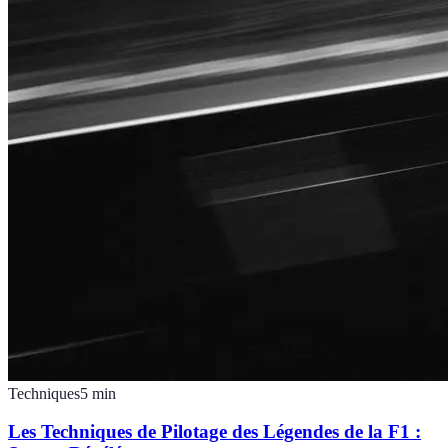
Techniques
5
min
Les Techniques de Pilotage des Légendes de la F1 :