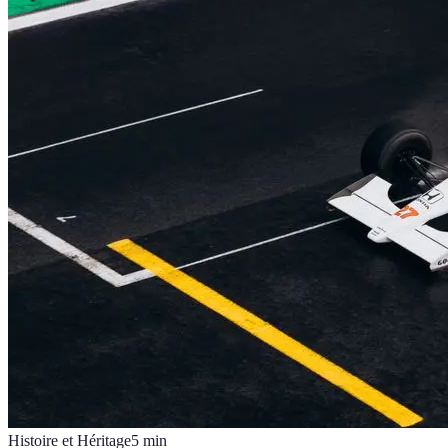
Histoire et Héritage
5
min