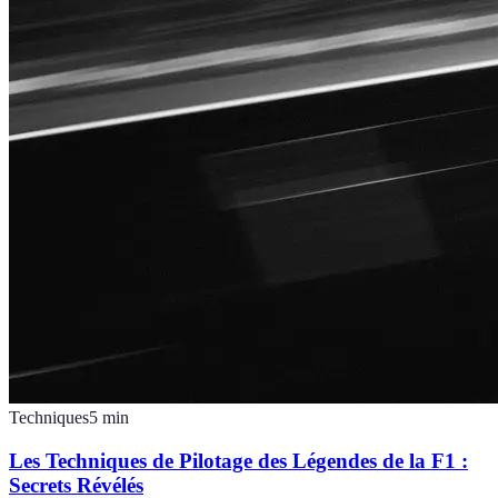
Techniques
5
min
Les Techniques de Pilotage des Légendes de la F1 :
Secrets Révélés