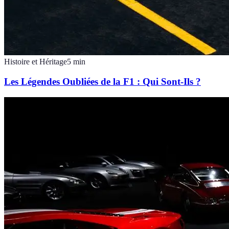
Histoire et Héritage
5
min
Les Légendes Oubliées de la F1 : Qui Sont-Ils ?