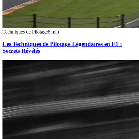
Techniques de Pilotage
6
min
Les Techniques de Pilotage Légendaires en F1 :
Secrets Révélés