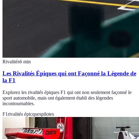
Rivalités
6
min
Les Rivalités Épiques qui ont Façonné la Légende de
la F1
Explorez les rivalités épiques F1 qui ont non seulement façonné le
sport automobile, mais ont également établi des légendes
incontournables.
F1
rivalités épicques
pilotes