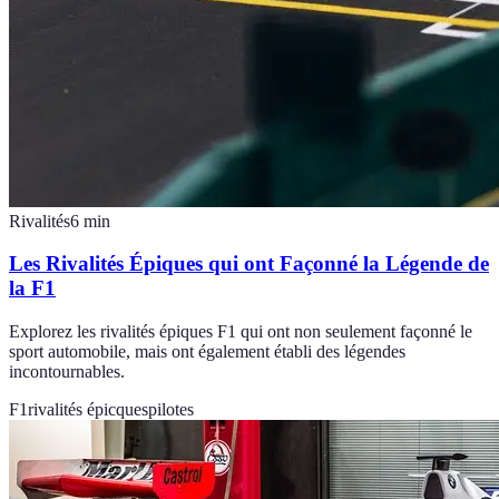
Rivalités
6
min
Les Rivalités Épiques qui ont Façonné la Légende de
la F1
Explorez les rivalités épiques F1 qui ont non seulement façonné le
sport automobile, mais ont également établi des légendes
incontournables.
F1
rivalités épicques
pilotes