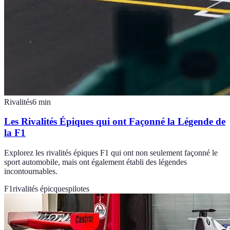
Rivalités
6
min
Les Rivalités Épiques qui ont Façonné la Légende de
la F1
Explorez les rivalités épiques F1 qui ont non seulement façonné le
sport automobile, mais ont également établi des légendes
incontournables.
F1
rivalités épicques
pilotes