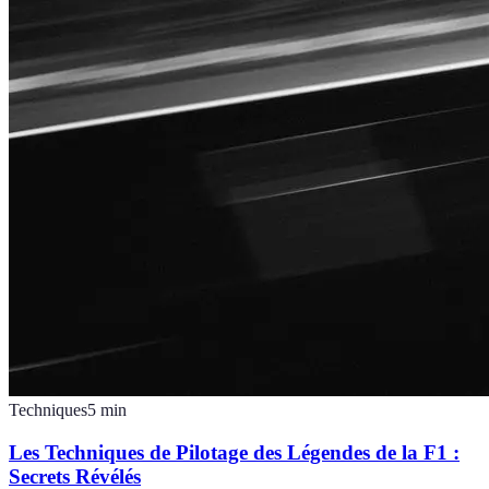
Techniques
5
min
Les Techniques de Pilotage des Légendes de la F1 :
Secrets Révélés