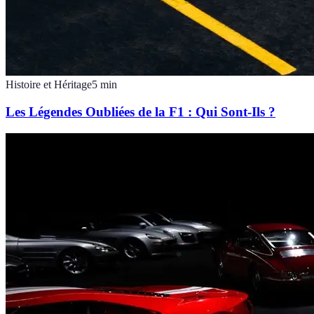
Histoire et Héritage
5
min
Les Légendes Oubliées de la F1 : Qui Sont-Ils ?