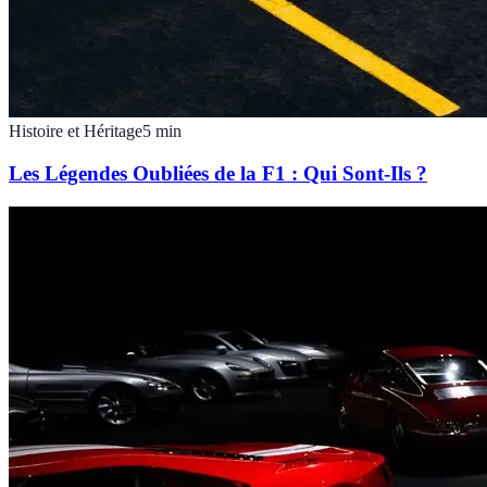
Histoire et Héritage
5
min
Les Légendes Oubliées de la F1 : Qui Sont-Ils ?