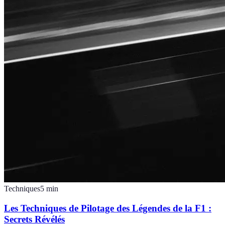
Techniques
5
min
Les Techniques de Pilotage des Légendes de la F1 :
Secrets Révélés