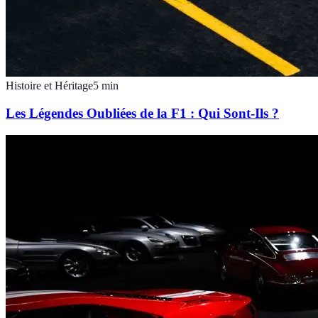
Histoire et Héritage
5
min
Les Légendes Oubliées de la F1 : Qui Sont-Ils ?