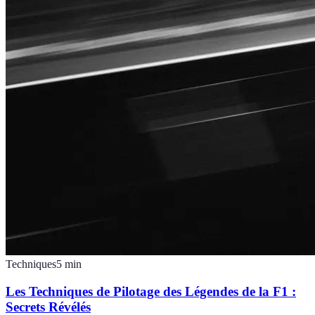
Techniques
5
min
Les Techniques de Pilotage des Légendes de la F1 :
Secrets Révélés