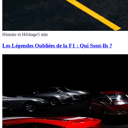
Histoire et Héritage
5
min
Les Légendes Oubliées de la F1 : Qui Sont-Ils ?