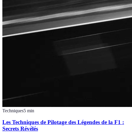
Techniques
5
min
Les Techniques de Pilotage des Légendes de la F1 :
Secrets Révélés