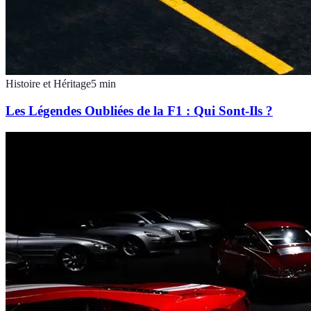
Histoire et Héritage
5
min
Les Légendes Oubliées de la F1 : Qui Sont-Ils ?