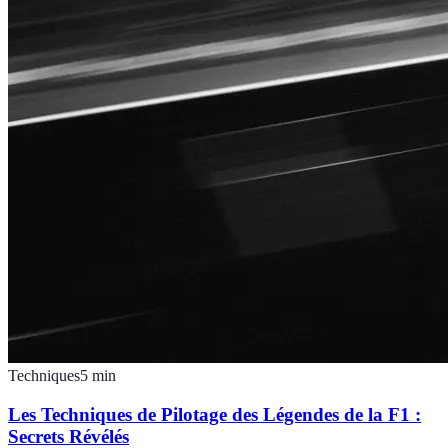
Techniques
5
min
Les Techniques de Pilotage des Légendes de la F1 :
Secrets Révélés