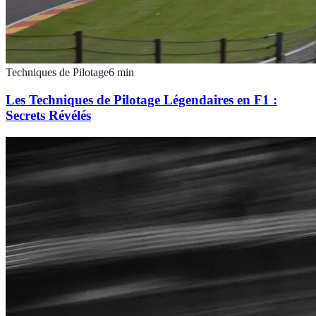
Techniques de Pilotage
6
min
Les Techniques de Pilotage Légendaires en F1 :
Secrets Révélés