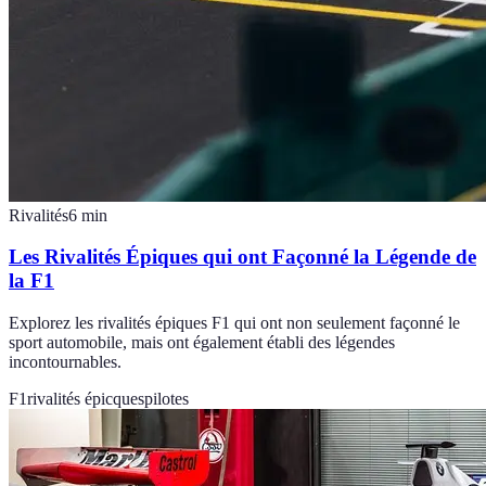
Rivalités
6
min
Les Rivalités Épiques qui ont Façonné la Légende de
la F1
Explorez les rivalités épiques F1 qui ont non seulement façonné le
sport automobile, mais ont également établi des légendes
incontournables.
F1
rivalités épicques
pilotes