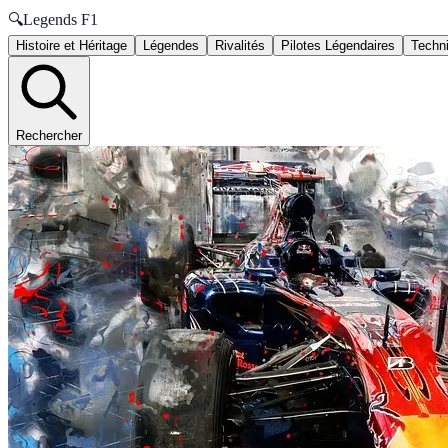
🔍
Legends F1
Histoire et Héritage
Légendes
Rivalités
Pilotes Légendaires
Techni
Rechercher