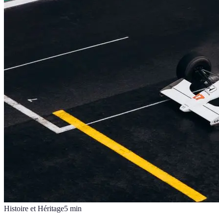
Histoire et Héritage
5
min