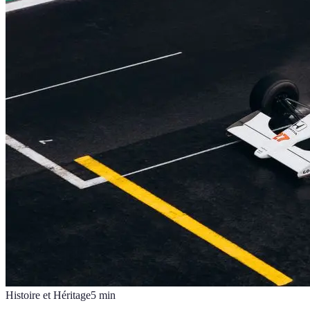
Histoire et Héritage
5
min