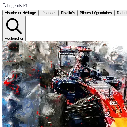
🔍
Legends F1
Histoire et Héritage
Légendes
Rivalités
Pilotes Légendaires
Techni
Rechercher