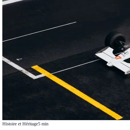
Histoire et Héritage
5
min