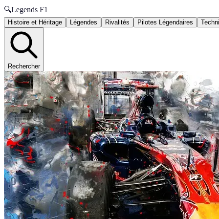
🔍
Legends F1
Histoire et Héritage
Légendes
Rivalités
Pilotes Légendaires
Techni
Rechercher