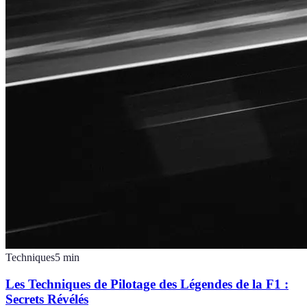
Techniques
5
min
Les Techniques de Pilotage des Légendes de la F1 :
Secrets Révélés