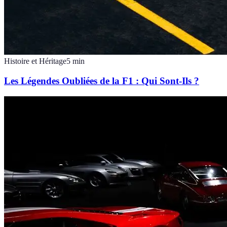
Histoire et Héritage
5
min
Les Légendes Oubliées de la F1 : Qui Sont-Ils ?