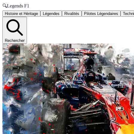
🔍
Legends F1
Histoire et Héritage
Légendes
Rivalités
Pilotes Légendaires
Techni
Rechercher