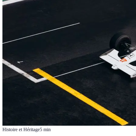
Histoire et Héritage
5
min