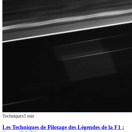
Techniques
5
min
Les Techniques de Pilotage des Légendes de la F1 :