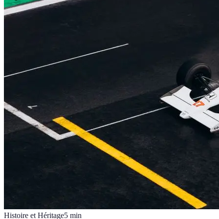
Histoire et Héritage
5
min