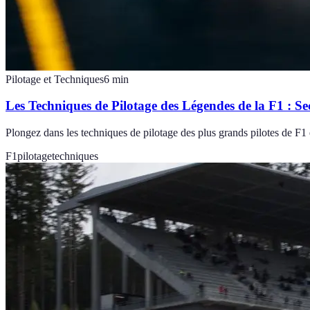
Pilotage et Techniques
6
min
Les Techniques de Pilotage des Légendes de la F1 : Se
Plongez dans les techniques de pilotage des plus grands pilotes de F1 e
F1
pilotage
techniques