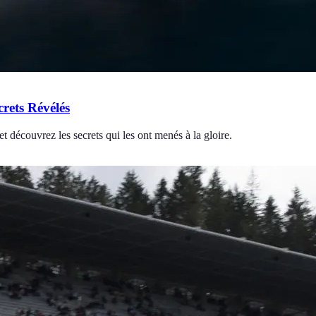
crets Révélés
t découvrez les secrets qui les ont menés à la gloire.