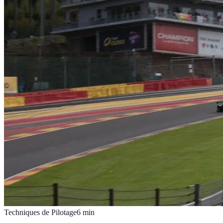
Techniques de Pilotage
6
min