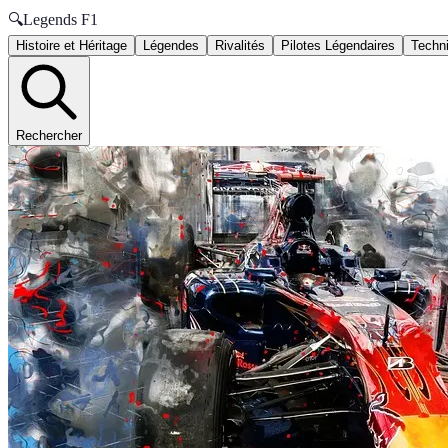
🔍
Legends F1
Histoire et Héritage
Légendes
Rivalités
Pilotes Légendaires
Techni
Rechercher