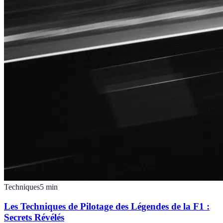
Techniques
5
min
Les Techniques de Pilotage des Légendes de la F1 :
Secrets Révélés