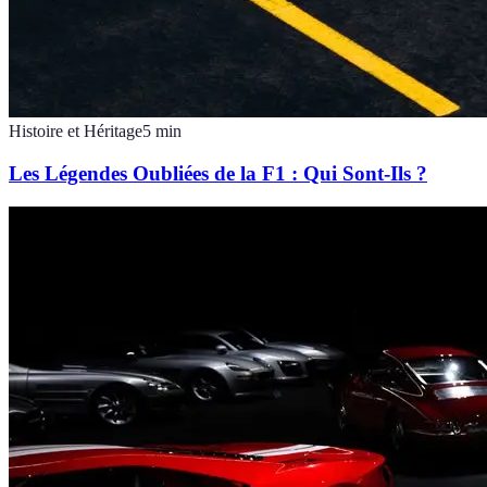
Histoire et Héritage
5
min
Les Légendes Oubliées de la F1 : Qui Sont-Ils ?