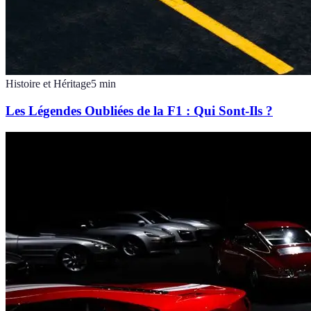
Histoire et Héritage
5
min
Les Légendes Oubliées de la F1 : Qui Sont-Ils ?