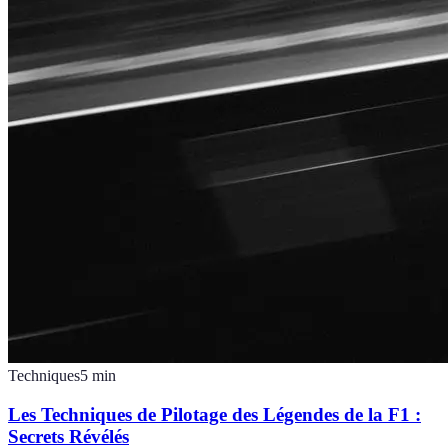
Techniques
5
min
Les Techniques de Pilotage des Légendes de la F1 :
Secrets Révélés