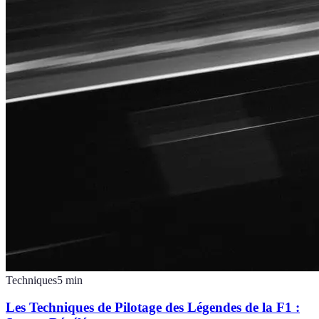
Techniques
5
min
Les Techniques de Pilotage des Légendes de la F1 :