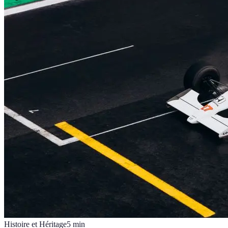
Histoire et Héritage
5
min