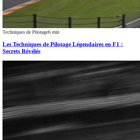
Techniques de Pilotage
6
min
Les Techniques de Pilotage Légendaires en F1 :
Secrets Révélés