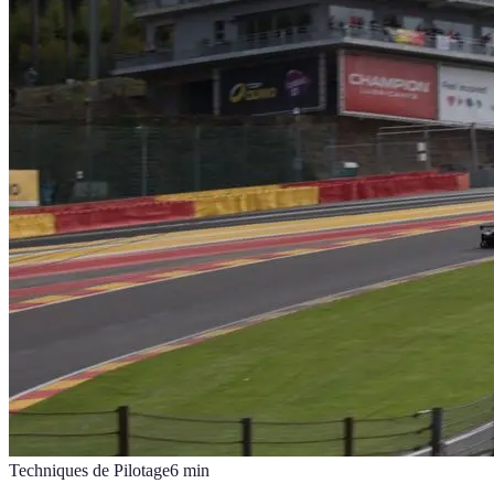
Techniques de Pilotage
6
min