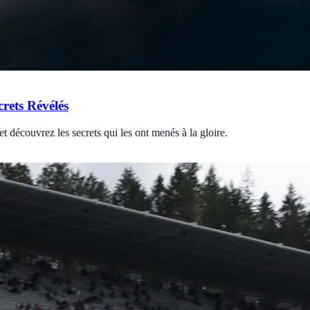
crets Révélés
t découvrez les secrets qui les ont menés à la gloire.