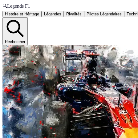
🔍
Legends F1
Histoire et Héritage
Légendes
Rivalités
Pilotes Légendaires
Techni
Rechercher