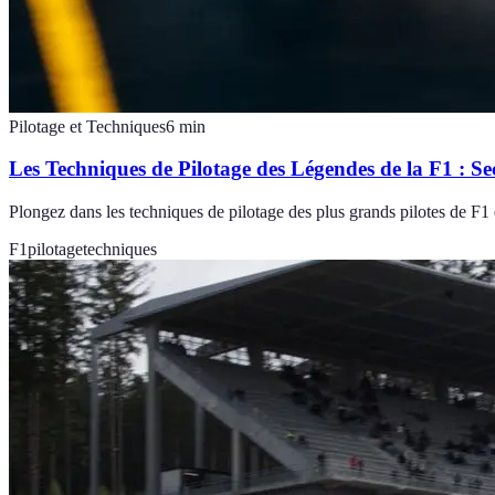
Pilotage et Techniques
6
min
Les Techniques de Pilotage des Légendes de la F1 : Se
Plongez dans les techniques de pilotage des plus grands pilotes de F1 e
F1
pilotage
techniques