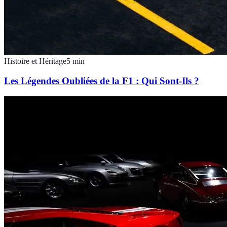
Histoire et Héritage
5
min
Les Légendes Oubliées de la F1 : Qui Sont-Ils ?