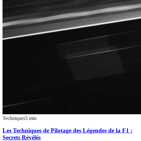
Techniques
5
min
Les Techniques de Pilotage des Légendes de la F1 :
Secrets Révélés