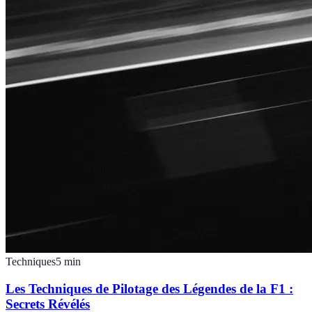
Techniques
5
min
Les Techniques de Pilotage des Légendes de la F1 :
Secrets Révélés