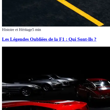
Histoire et Héritage
5
min
Les Légendes Oubliées de la F1 : Qui Sont-Ils ?