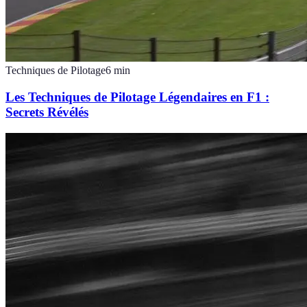
Techniques de Pilotage
6
min
Les Techniques de Pilotage Légendaires en F1 :
Secrets Révélés