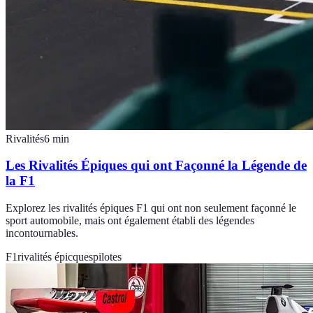
Rivalités
6
min
Les Rivalités Épiques qui ont Façonné la Légende de
la F1
Explorez les rivalités épiques F1 qui ont non seulement façonné le
sport automobile, mais ont également établi des légendes
incontournables.
F1
rivalités épicques
pilotes