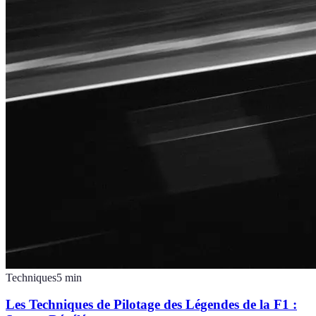
Techniques
5
min
Les Techniques de Pilotage des Légendes de la F1 :