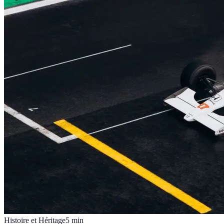
Histoire et Héritage
5
min