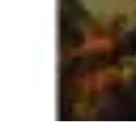
Legends F1
Histoires et Récits
Légendes et Héritage
Héritage des Légendes
Actuali
Legends F1