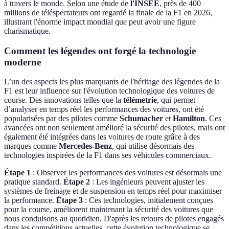
à travers le monde. Selon une étude de
l'INSEE
, près de 400
millions de téléspectateurs ont regardé la finale de la F1 en 2026,
illustrant l'énorme impact mondial que peut avoir une figure
charismatique.
Comment les légendes ont forgé la technologie
moderne
L’un des aspects les plus marquants de l'héritage des légendes de la
F1 est leur influence sur l'évolution technologique des voitures de
course. Des innovations telles que la
télémetrie
, qui permet
d’analyser en temps réel les performances des voitures, ont été
popularisées par des pilotes comme
Schumacher
et
Hamilton
. Ces
avancées ont non seulement amélioré la sécurité des pilotes, mais ont
également été intégrées dans les voitures de route grâce à des
marques comme
Mercedes-Benz
, qui utilise désormais des
technologies inspirées de la F1 dans ses véhicules commerciaux.
Étape 1
: Observer les performances des voitures est désormais une
pratique standard.
Étape 2
: Les ingénieurs peuvent ajuster les
systèmes de freinage et de suspension en temps réel pour maximiser
la performance.
Étape 3
: Ces technologies, initialement conçues
pour la course, améliorent maintenant la sécurité des voitures que
nous conduisons au quotidien. D'après les retours de pilotes engagés
dans les compétitions actuelles, cette évolution technologique se