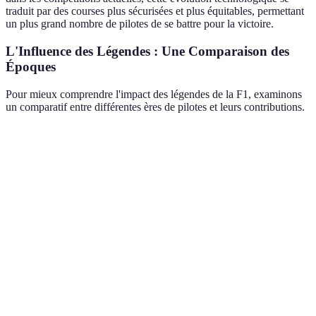
traduit par des courses plus sécurisées et plus équitables, permettant
un plus grand nombre de pilotes de se battre pour la victoire.
L'Influence des Légendes : Une Comparaison des
Époques
Pour mieux comprendre l'impact des légendes de la F1, examinons
un comparatif entre différentes ères de pilotes et leurs contributions.
Pilote
Époque
Records Remarquables
Héritage
Ayrton
1984-
65 pole positions, 41
Excellence
Senna
1994
victoires
en qualif.
Michael
1991-
Approche
7 titres mondiaux
Schumacher
2006
méthodique
Lewis
2007-
Inclusion
100+ victoires, 7 titres
Hamilton
présent
& diversité