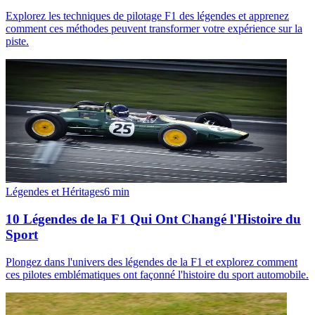
Explorez les techniques de pilotage F1 des légendes et apprenez
comment ces méthodes peuvent transformer votre expérience sur la
piste.
Légendes et Héritages
6
min
10 Légendes de la F1 Qui Ont Changé l'Histoire du
Sport
Plongez dans l'univers des légendes de la F1 et explorez comment
ces pilotes emblématiques ont façonné l'histoire du sport automobile.