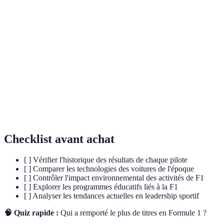
Terme
Définition
Influence durable laissée par une personne ou une
Héritage
chose sur la durée.
Système qui permet de collecter des données en
Télémetrie
temps réel sur la performance d’un véhicule.
Pratique d'ouvrir le sport à toutes les diversités
Inclusion
raciales et sociales.
Checklist avant achat
[ ] Vérifier l'historique des résultats de chaque pilote
[ ] Comparer les technologies des voitures de l'époque
[ ] Contrôler l'impact environnemental des activités de F1
[ ] Explorer les programmes éducatifs liés à la F1
[ ] Analyser les tendances actuelles en leadership sportif
🧠 Quiz rapide :
Qui a remporté le plus de titres en Formule 1 ?