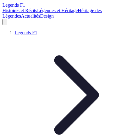
Legends F1
Histoires et Récits
Légendes et Héritage
Héritage des
Légendes
Actualités
Design
Legends F1