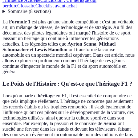
: Influence Actuelle
Conclusion : Un héritage qui
perdure
Glossaire
Checklist avant achat
Sommaire
(
8
sections
)
La
Formule 1
est plus qu'une simple compétition ; c'est un véritable
art, un mélange de vitesse, de technologie et de stratégie. Au fil des
décennies, des pilotes légendaires ont marqué l'histoire de ce sport,
laissant un héritage qui continue à influencer les générations
actuelles. Les légendes telles que
Ayrton Senna
,
Michael
Schumacher
et
Lewis Hamilton
ont transformé la course
automobile en un spectacle mondial captivant. Dans cet article, nous
allons explorer en profondeur comment l'héritage de ces géants
continue d'impacter le monde de la F1 et du sport automobile en
général.
Le Poids de l'Histoire : Qu'est-ce que l'héritage F1 ?
Lorsqu'on parle d'
héritage
en F1, il est essentiel de comprendre ce
que cela implique réellement. L'héritage ne concerne pas seulement
les records établis ou les trophées remportés ; il s'agit également de
l'influence qu'ont ces pilotes sur le développement de la voiture, des
technologies utilisées, ainsi que sur la culture sportive dans son
ensemble. Par exemple, la passion et le charisme de
Senna
ont
suscité une ferveur dans les stands et devant les téléviseurs, faisant
des courses un événement incontournable pour des millions de fans