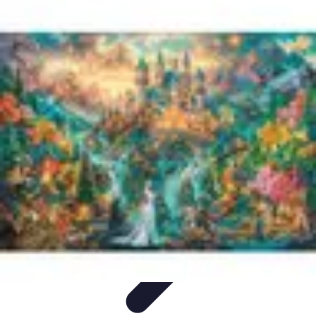
Legends F1
Histoires et Récits
Légendes et Héritage
Héritage des
Légendes
Actualités
Design
Legends F1