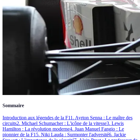
Sommaire
Introduction aux légendes de la F1
1. Ayrton Senna : Le maître des
circuits
2. Michael Schumacher : L'icône de la vitesse
3. Lewis
Hamilton : La révolution moderne
4. Juan Manuel Fangio : Le
pionnier de la F1
5. Niki Lauda : Surmonter l'adversité
6. Jackie