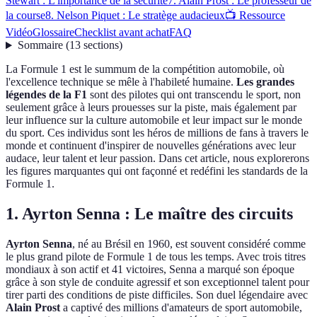
Stewart : L'importance de la sécurité
7. Alain Prost : Le professeur de
la course
8. Nelson Piquet : Le stratège audacieux
📺 Ressource
Vidéo
Glossaire
Checklist avant achat
FAQ
Sommaire
(
13
sections
)
La Formule 1 est le summum de la compétition automobile, où
l'excellence technique se mêle à l'habileté humaine.
Les grandes
légendes de la F1
sont des pilotes qui ont transcendu le sport, non
seulement grâce à leurs prouesses sur la piste, mais également par
leur influence sur la culture automobile et leur impact sur le monde
du sport. Ces individus sont les héros de millions de fans à travers le
monde et continuent d'inspirer de nouvelles générations avec leur
audace, leur talent et leur passion. Dans cet article, nous explorerons
les figures marquantes qui ont façonné et redéfini les standards de la
Formule 1.
1. Ayrton Senna : Le maître des circuits
Ayrton Senna
, né au Brésil en 1960, est souvent considéré comme
le plus grand pilote de Formule 1 de tous les temps. Avec trois titres
mondiaux à son actif et 41 victoires, Senna a marqué son époque
grâce à son style de conduite agressif et son exceptionnel talent pour
tirer parti des conditions de piste difficiles. Son duel légendaire avec
Alain Prost
a captivé des millions d'amateurs de sport automobile,