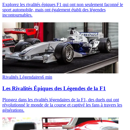
Explorez les rivalités épiques F1 qui ont non seulement façonné le
sport automobile, mais ont également établi des légendes
incontournables.
Rivalités Légendaires
6
min
Les Rivalités Épiques des Légendes de la F1
Plongez dans les rivalités légendaires de la F1, des duels qui ont
révolutionné le monde de la course et captivé les fans à travers les
générations.