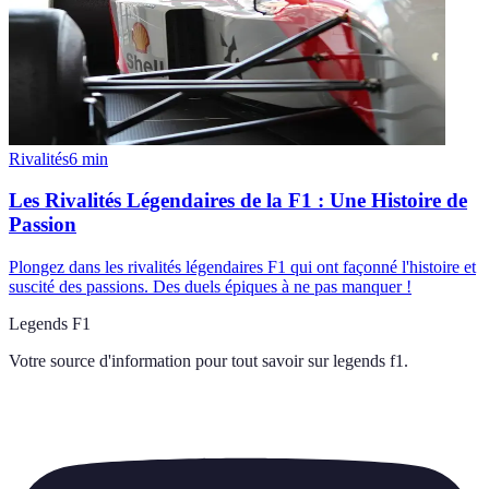
Rivalités
6
min
Les Rivalités Légendaires de la F1 : Une Histoire de
Passion
Plongez dans les rivalités légendaires F1 qui ont façonné l'histoire et
suscité des passions. Des duels épiques à ne pas manquer !
Legends F1
Votre source d'information pour tout savoir sur
legends f1
.