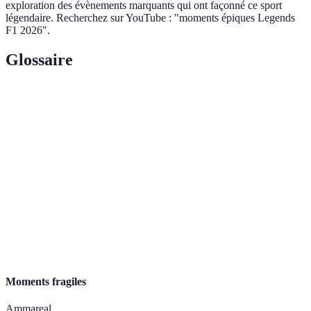
exploration des évènements marquants qui ont façonné ce sport
légendaire. Recherchez sur YouTube : "moments épiques Legends
F1 2026".
Glossaire
Terme
Définition
Formule
Catégorie de sport automobile la plus prestigieuse,
1
comprenant des courses sur circuit à travers le monde.
Grand
Course de Formule 1 se déroulant sur un circuit
Prix
spécifique, souvent associé à une ville ou un pays.
Pole
La première position sur la grille de départ, obtenue
Position
lors des qualifications.
Moments fragiles
Ammareal