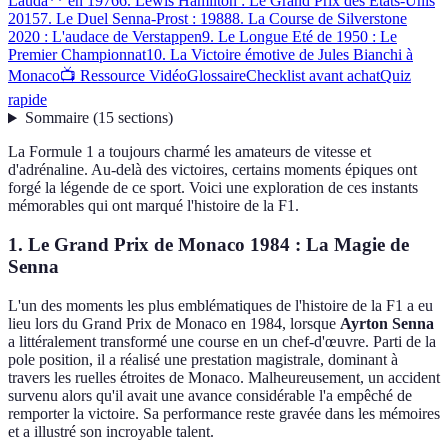
Lauda** en 1976
6. Lewis Hamilton : Le Grand Prix des États-Unis
2015
7. Le Duel Senna-Prost : 1988
8. La Course de Silverstone
2020 : L'audace de Verstappen
9. Le Longue Eté de 1950 : Le
Premier Championnat
10. La Victoire émotive de Jules Bianchi à
Monaco
📺 Ressource Vidéo
Glossaire
Checklist avant achat
Quiz
rapide
Sommaire
(
15
sections
)
La Formule 1 a toujours charmé les amateurs de vitesse et
d'adrénaline. Au-delà des victoires, certains moments épiques ont
forgé la légende de ce sport. Voici une exploration de ces instants
mémorables qui ont marqué l'histoire de la F1.
1. Le Grand Prix de Monaco 1984 : La Magie de
Senna
L'un des moments les plus emblématiques de l'histoire de la F1 a eu
lieu lors du Grand Prix de Monaco en 1984, lorsque
Ayrton Senna
a littéralement transformé une course en un chef-d'œuvre. Parti de la
pole position, il a réalisé une prestation magistrale, dominant à
travers les ruelles étroites de Monaco. Malheureusement, un accident
survenu alors qu'il avait une avance considérable l'a empêché de
remporter la victoire. Sa performance reste gravée dans les mémoires
et a illustré son incroyable talent.