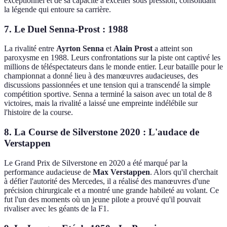
exceptionnel et de sa capacité à exceller sous pression, consolidant
la légende qui entoure sa carrière.
7. Le Duel Senna-Prost : 1988
La rivalité entre
Ayrton Senna
et
Alain Prost
a atteint son
paroxysme en 1988. Leurs confrontations sur la piste ont captivé les
millions de téléspectateurs dans le monde entier. Leur bataille pour le
championnat a donné lieu à des manœuvres audacieuses, des
discussions passionnées et une tension qui a transcendé la simple
compétition sportive. Senna a terminé la saison avec un total de 8
victoires, mais la rivalité a laissé une empreinte indélébile sur
l'histoire de la course.
8. La Course de Silverstone 2020 : L'audace de
Verstappen
Le Grand Prix de Silverstone en 2020 a été marqué par la
performance audacieuse de
Max Verstappen
. Alors qu'il cherchait
à défier l'autorité des Mercedes, il a réalisé des manœuvres d'une
précision chirurgicale et a montré une grande habileté au volant. Ce
fut l'un des moments où un jeune pilote a prouvé qu'il pouvait
rivaliser avec les géants de la F1.