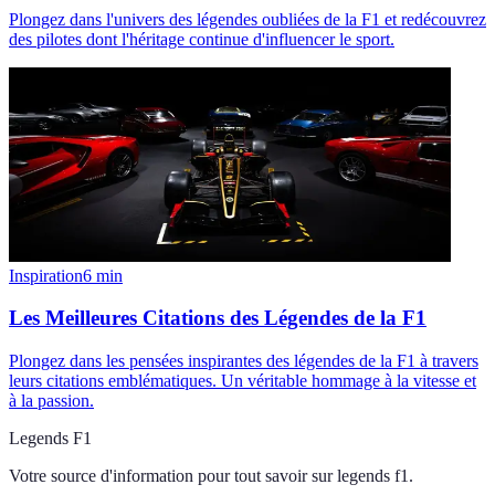
Plongez dans l'univers des légendes oubliées de la F1 et redécouvrez
des pilotes dont l'héritage continue d'influencer le sport.
Inspiration
6
min
Les Meilleures Citations des Légendes de la F1
Plongez dans les pensées inspirantes des légendes de la F1 à travers
leurs citations emblématiques. Un véritable hommage à la vitesse et
à la passion.
Legends F1
Votre source d'information pour tout savoir sur
legends f1
.