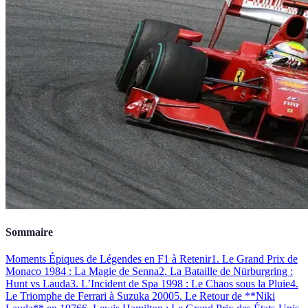
Sommaire
Moments Épiques de Légendes en F1 à Retenir
1. Le Grand Prix de
Monaco 1984 : La Magie de Senna
2. La Bataille de Nürburgring :
Hunt vs Lauda
3. L’Incident de Spa 1998 : Le Chaos sous la Pluie
4.
Le Triomphe de Ferrari à Suzuka 2000
5. Le Retour de **Niki