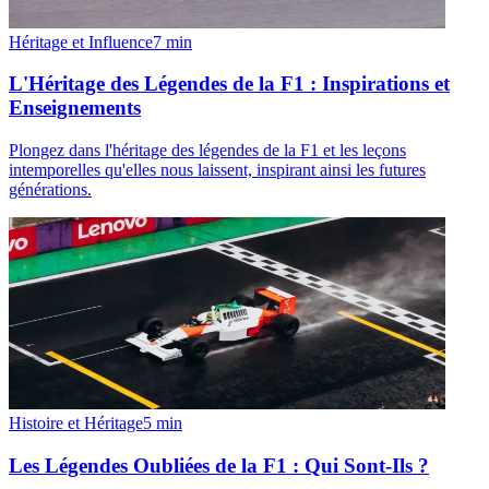
Héritage et Influence
7
min
L'Héritage des Légendes de la F1 : Inspirations et
Enseignements
Plongez dans l'héritage des légendes de la F1 et les leçons
intemporelles qu'elles nous laissent, inspirant ainsi les futures
générations.
Histoire et Héritage
5
min
Les Légendes Oubliées de la F1 : Qui Sont-Ils ?