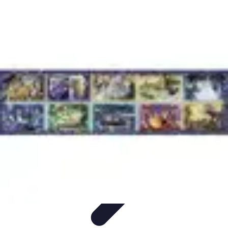
Legends F1
Histoires et Récits
Légendes et Héritage
Héritage des
Légendes
Actualités
Design
Legends F1