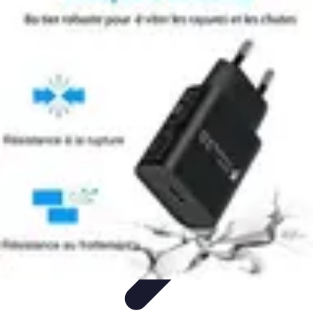
Legends F1
Histoires et Récits
Légendes et Héritage
Héritage des
Légendes
Actualités
Design
Legends F1