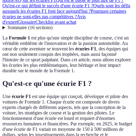
sport
FAQ sur les écuries F1
Qui est le pilote le plus titré de F1 ?
Qu'est-ce qui définit le succès d'une écurie F1 ?
Quels sont les défis
auxquels les écuries F1 font face aujourd'hui ?
Pourquoi certaines
écuries ne sont-elles pas compétitives ?
Avis
d'expert
Glossaire
Checklist avant achat
Sommaire
(
16
sections
)
La
Formule 1
est plus qu'une simple discipline de course, c'est un
véritable emblème de l'innovation et de la passion automobile. Au
cœur de cette aventure se trouvent les
écuries F1
, des équipes qui
ont non seulement conquis des trophées, mais aussi façonné
l'histoire de ce sport palpitant. Dans cet article, nous allons explorer
les écuries les plus emblématiques, leur héritage et leur impact
durable sur le monde de la Formule 1.
Qu'est-ce qu'une écurie F1 ?
Une
écurie F1
est une équipe qui conçoit, développe et pilote des
voitures de Formule 1. Chaque écurie est composée de divers
experts chargés de différents aspects, tels que la conception de la
voiture, les stratégies de course et la gestion des pilotes. Le
fonctionnement d'une écurie est lourd et requiert d'énormes
ressources humaines et financières. Par exemple, en 2025, le budget
d'une écurie de F1 variait en moyenne de 150 à 500 millions de
dollars, selon les investissements dans la recherche et le