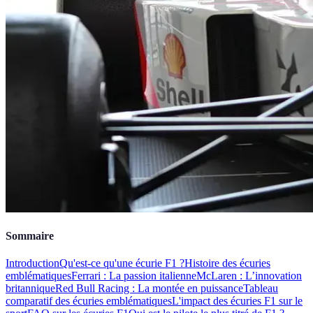
Sommaire
Introduction
Qu'est-ce qu'une écurie F1 ?
Histoire des écuries
emblématiques
Ferrari : La passion italienne
McLaren : L’innovation
britannique
Red Bull Racing : La montée en puissance
Tableau
comparatif des écuries emblématiques
L'impact des écuries F1 sur le