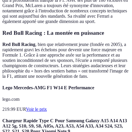
qui a profondément marqué la F1. Avec ses plus de 180 victoires en
Grand Prix, McLaren a toujours été synonyme d'innovation,
notamment grâce à l'introduction de nombreux concepts techniques
qui sont aujourd'hui des standards. Sa rivalité avec Ferrari a
également apporté une grande dimension au sport.
Red Bull Racing : La montée en puissance
Red Bull Racing
, bien que relativement jeune (fondée en 2005), a
rapidement gravi les échelons pour devenir une force majeure en
Formule 1. Grâce à une approche axée sur la performance et au
soutien inconditionnel de ses sponsors, l'écurie a remporté plusieurs
champignons de constructeurs. Leurs stratégies audacieuses et leur
philosophie du « hors des sentiers battus » ont transformé l'image de
la F1, attirant une nouvelle génération de fans.
Lego Mercedes-AMG F1 W14 E Performance
lego.com
219.99
EUR
Voir le prix
Chargeur Rapide Type C Pour Samsung Galaxy A15 A14 A13
A12 5g, S10, S9, S8, A05s, A23, A53, A54 A33, A34 S24, S23,
S22, S21, S20 Pour Xiaomi Note 9,