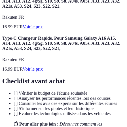
A14, A13, A12, 4g/5g, S10, S9, S8, A04s, A05s, A33, A23, A32,
A21s, A53, S24, S23, S22, S21,
Rakuten FR
16.99
EUR
Voir le prix
Type-C Chargeur Rapide, Pour Samsung Galaxy A16 A15,
A14, A13, A12, 4g/5g, S10, S9, S8, A04s, A05s, A33, A23, A32,
A21s, A53, S24, S23, S22, S21,
Rakuten FR
16.99
EUR
Voir le prix
Checklist avant achat
[ ] Vérifier le budget de l'écurie souhaitée
[ ] Analyser les performances récentes lors des courses
[ ] Consulter les avis des experts sur les différentes écuries
[ ] S'informer sur les pilotes et leur historique
[ ] Évaluer les technologies utilisées dans les véhicules
📺 Pour aller plus loin :
Découvrez comment les