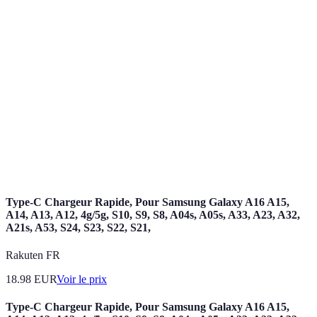
Équipe dédiée au développement, à la conception
Écurie F1
et à la gestion de voitures de Formule 1.
Entreprise qui conçoit et fabrique des voitures de
Constructeur
course en Formule 1, classée par le nombre de
trophées remportés.
Structure de la voiture, dans laquelle sont intégrés
Châssis
le moteur et les composants de la suspension,
essentielle pour la performance en course.
Type-C Chargeur Rapide, Pour Samsung Galaxy A16 A15,
A14, A13, A12, 4g/5g, S10, S9, S8, A04s, A05s, A33, A23, A32,
A21s, A53, S24, S23, S22, S21,
Rakuten FR
18.98
EUR
Voir le prix
Type-C Chargeur Rapide, Pour Samsung Galaxy A16 A15,