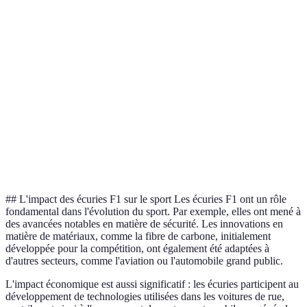
A
McLaren
1963
8
A
S
Red Bull
2005
4
V
V
L
Mercedes
2010
8
H
R
## L'impact des écuries F1 sur le sport Les écuries F1 ont un rôle
fondamental dans l'évolution du sport. Par exemple, elles ont mené à
des avancées notables en matière de sécurité. Les innovations en
matière de matériaux, comme la fibre de carbone, initialement
développée pour la compétition, ont également été adaptées à
d'autres secteurs, comme l'aviation ou l'automobile grand public.
L'impact économique est aussi significatif : les écuries participent au
développement de technologies utilisées dans les voitures de rue,