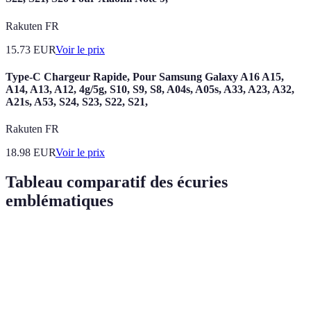
Rakuten FR
15.73
EUR
Voir le prix
Type-C Chargeur Rapide, Pour Samsung Galaxy A16 A15,
A14, A13, A12, 4g/5g, S10, S9, S8, A04s, A05s, A33, A23, A32,
A21s, A53, S24, S23, S22, S21,
Rakuten FR
18.98
EUR
Voir le prix
Tableau comparatif des écuries
emblématiques
Écurie
Année de création
Championnats remportés
P
M
Ferrari
1929
16
S
N