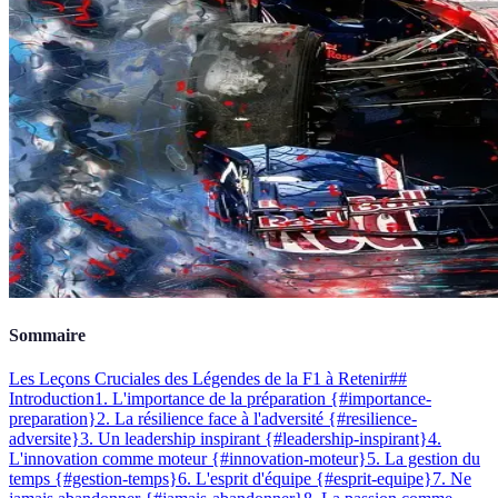
Sommaire
Les Leçons Cruciales des Légendes de la F1 à Retenir
##
Introduction
1. L'importance de la préparation {#importance-
preparation}
2. La résilience face à l'adversité {#resilience-
adversite}
3. Un leadership inspirant {#leadership-inspirant}
4.
L'innovation comme moteur {#innovation-moteur}
5. La gestion du
temps {#gestion-temps}
6. L'esprit d'équipe {#esprit-equipe}
7. Ne