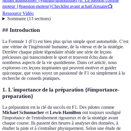
jamais abandonner {#jamais-abandonner}
8. La passion comme
moteur {#passion-moteur}
Checklist avant achat
Glossaire
📺
Ressource Vidéo
Sommaire
(
13
sections
)
## Introduction
La Formule 1 (F1) est bien plus qu'un simple sport automobile. C'est
une vitrine de l'ingéniosité humaine, de la vitesse et de la stratégie.
Derrière chaque pilote légendaire réside une série de leçons
précieuses qui transcendent le sport et trouvent écho dans de
nombreux aspects de la vie quotidienne. Dans cet article, nous
explorons ces leçons inspirantes qui peuvent motiver et guider
quiconque, que vous soyez un passionné de F1 ou simplement à la
recherche de conseils pratiques.
1. L'importance de la préparation {#importance-
preparation}
La préparation est la clé du succès en F1. Des pilotes comme
Michael Schumacher
et
Lewis Hamilton
ont toujours souligné
l'importance de l'entraînement rigoureux et de la stratégie avant
chaque course. Ils passent des heures à analyser des données, à
étudier la piste et à s'entraîner physiquement. Selon une étude de