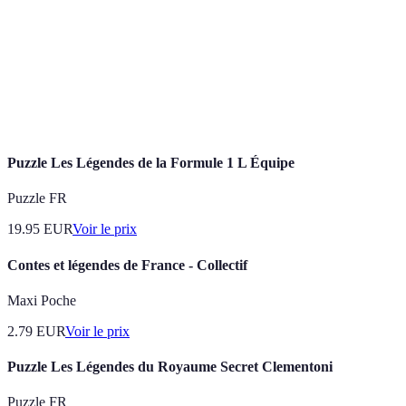
Résilience
Capacité à se remettre d'échecs ou d'adversités.
Leadership
Compétence à diriger et inspirer une équipe.
Processus d'introduction de nouvelles idées ou
Innovation
technologies.
Puzzle Les Légendes de la Formule 1 L Équipe
Puzzle FR
19.95
EUR
Voir le prix
Contes et légendes de France - Collectif
Maxi Poche
2.79
EUR
Voir le prix
Puzzle Les Légendes du Royaume Secret Clementoni
Puzzle FR