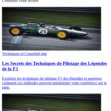
Continuez votre lecture
Techniques et Conseils
6
min
Les Secrets des Techniques de Pilotage des Légendes
de la F1
Explorez les techniques de pilotage F1 des légendes et apprenez
comment ces méthodes peuvent transformer votre expérience sur la
piste.