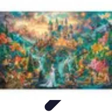
Legends F1
Histoires et Récits
Légendes et Héritage
Héritage des
Légendes
Actualités
Design
Legends F1