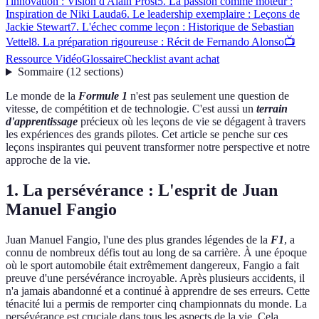
l'innovation : Vision d'Alain Prost
5. La passion comme moteur :
Inspiration de Niki Lauda
6. Le leadership exemplaire : Leçons de
Jackie Stewart
7. L'échec comme leçon : Historique de Sebastian
Vettel
8. La préparation rigoureuse : Récit de Fernando Alonso
📺
Ressource Vidéo
Glossaire
Checklist avant achat
Sommaire
(
12
sections
)
Le monde de la
Formule 1
n'est pas seulement une question de
vitesse, de compétition et de technologie. C'est aussi un
terrain
d'apprentissage
précieux où les leçons de vie se dégagent à travers
les expériences des grands pilotes. Cet article se penche sur ces
leçons inspirantes qui peuvent transformer notre perspective et notre
approche de la vie.
1. La persévérance : L'esprit de Juan
Manuel Fangio
Juan Manuel Fangio, l'une des plus grandes légendes de la
F1
, a
connu de nombreux défis tout au long de sa carrière. À une époque
où le sport automobile était extrêmement dangereux, Fangio a fait
preuve d'une persévérance incroyable. Après plusieurs accidents, il
n'a jamais abandonné et a continué à apprendre de ses erreurs. Cette
ténacité lui a permis de remporter cinq championnats du monde. La
persévérance est cruciale dans tous les aspects de la vie. Cela