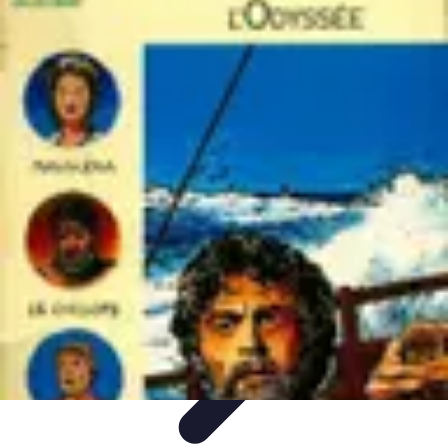
Legends F1
Histoires et Récits
Légendes et Héritage
Héritage des
Légendes
Actualités
Design
Legends F1