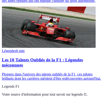
des luttes épiques qui ont marqué l'histoire du sport automobile.
Légendes
6
min
Les 10 Talents Oubliés de la F1 : Légendes
méconnues
Plongez dans l'univers des talents oubliés de la F1, ces pilotes
brillants dont les carrières méritent d'être redécouvertes aujourd'hui.
Legends F1
Votre source d'information pour tout savoir sur
legends f1
.