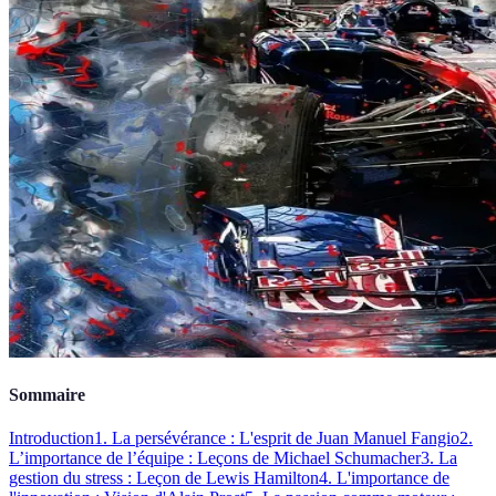
Sommaire
Introduction
1. La persévérance : L'esprit de Juan Manuel Fangio
2.
L’importance de l’équipe : Leçons de Michael Schumacher
3. La
gestion du stress : Leçon de Lewis Hamilton
4. L'importance de