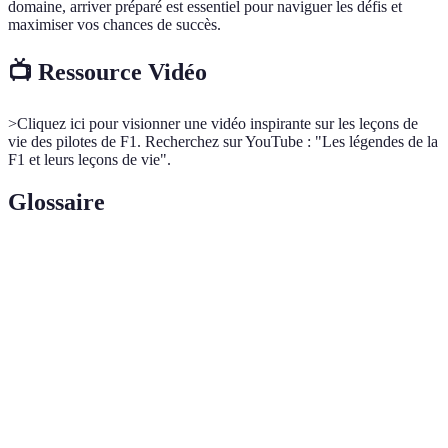
domaine, arriver préparé est essentiel pour naviguer les défis et
maximiser vos chances de succès.
📺 Ressource Vidéo
>Cliquez ici pour visionner une vidéo inspirante sur les leçons de
vie des pilotes de F1. Recherchez sur YouTube : "Les légendes de la
F1 et leurs leçons de vie".
Glossaire
Terme
Définition
Sport automobile de compétition très populaire à
Formule 1
l'échelle mondiale.
Continuation dans un cours d'action en dépit des
Perseverance
difficultés.
Innovation
Introduction de nouvelles idées ou méthodes.