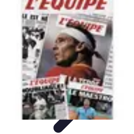
Legends F1
Histoires et Récits
Légendes et Héritage
Héritage des
Légendes
Actualités
Design
Legends F1