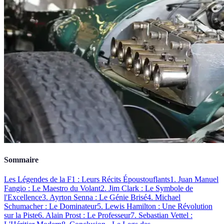
Sommaire
Les Légendes de la F1 : Leurs Récits Époustouflants
1. Juan Manuel
Fangio : Le Maestro du Volant
2. Jim Clark : Le Symbole de
l'Excellence
3. Ayrton Senna : Le Génie Brisé
4. Michael
Schumacher : Le Dominateur
5. Lewis Hamilton : Une Révolution
sur la Piste
6. Alain Prost : Le Professeur
7. Sebastian Vettel :