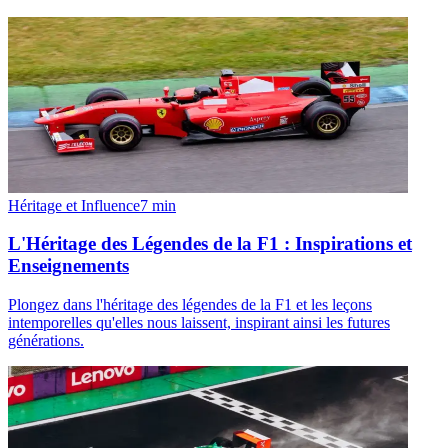
Héritage et Influence
7
min
L'Héritage des Légendes de la F1 : Inspirations et
Enseignements
Plongez dans l'héritage des légendes de la F1 et les leçons
intemporelles qu'elles nous laissent, inspirant ainsi les futures
générations.