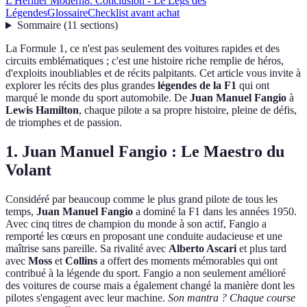
L'Héritier Modern
8. Conclusion - Le Legs des
Légendes
Glossaire
Checklist avant achat
Sommaire
(
11
sections
)
La Formule 1, ce n'est pas seulement des voitures rapides et des
circuits emblématiques ; c'est une histoire riche remplie de héros,
d'exploits inoubliables et de récits palpitants. Cet article vous invite à
explorer les récits des plus grandes
légendes de la F1
qui ont
marqué le monde du sport automobile. De
Juan Manuel Fangio
à
Lewis Hamilton
, chaque pilote a sa propre histoire, pleine de défis,
de triomphes et de passion.
1. Juan Manuel Fangio : Le Maestro du
Volant
Considéré par beaucoup comme le plus grand pilote de tous les
temps,
Juan Manuel Fangio
a dominé la F1 dans les années 1950.
Avec cinq titres de champion du monde à son actif, Fangio a
remporté les cœurs en proposant une conduite audacieuse et une
maîtrise sans pareille. Sa rivalité avec
Alberto Ascari
et plus tard
avec
Moss
et
Collins
a offert des moments mémorables qui ont
contribué à la légende du sport. Fangio a non seulement amélioré
des voitures de course mais a également changé la manière dont les
pilotes s'engagent avec leur machine.
Son mantra ? Chaque course