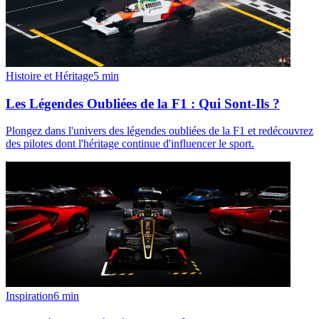
Histoire et Héritage
5
min
Les Légendes Oubliées de la F1 : Qui Sont-Ils ?
Plongez dans l'univers des légendes oubliées de la F1 et redécouvrez
des pilotes dont l'héritage continue d'influencer le sport.
Inspiration
6
min