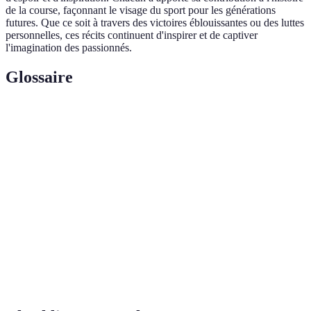
de la course, façonnant le visage du sport pour les générations
futures. Que ce soit à travers des victoires éblouissantes ou des luttes
personnelles, ces récits continuent d'inspirer et de captiver
l'imagination des passionnés.
Glossaire
Terme
Définition
Formule
Catégorie reine du sport automobile, caractérisée par
1 (F1)
des monoplaces équipées de technologies avancées.
Pole
Position de départ la plus avantageuse sur la grille,
Position
généralement obtenue après la séance de qualification.
Arrêt stratégique dans les stands pour changer de pneus
Pit Stop
ou faire des réparations, crucial pour la performance en
course.