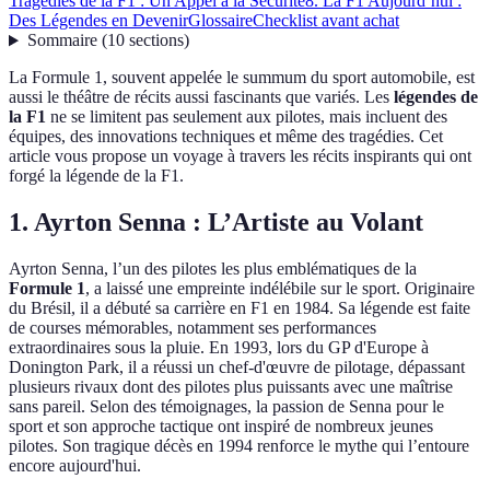
Tragédies de la F1 : Un Appel à la Sécurité
8. La F1 Aujourd’hui :
Des Légendes en Devenir
Glossaire
Checklist avant achat
Sommaire
(
10
sections
)
La Formule 1, souvent appelée le summum du sport automobile, est
aussi le théâtre de récits aussi fascinants que variés. Les
légendes de
la F1
ne se limitent pas seulement aux pilotes, mais incluent des
équipes, des innovations techniques et même des tragédies. Cet
article vous propose un voyage à travers les récits inspirants qui ont
forgé la légende de la F1.
1. Ayrton Senna : L’Artiste au Volant
Ayrton Senna, l’un des pilotes les plus emblématiques de la
Formule 1
, a laissé une empreinte indélébile sur le sport. Originaire
du Brésil, il a débuté sa carrière en F1 en 1984. Sa légende est faite
de courses mémorables, notamment ses performances
extraordinaires sous la pluie. En 1993, lors du GP d'Europe à
Donington Park, il a réussi un chef-d'œuvre de pilotage, dépassant
plusieurs rivaux dont des pilotes plus puissants avec une maîtrise
sans pareil. Selon des témoignages, la passion de Senna pour le
sport et son approche tactique ont inspiré de nombreux jeunes
pilotes. Son tragique décès en 1994 renforce le mythe qui l’entoure
encore aujourd'hui.