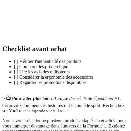
Équipes qui conçoivent et gèrent les voitures pour la
Écuries
compétition en F1.
Pole
La première position sur la grille de départ, obtenue par
Position
le meilleur temps de qualification.
Checklist avant achat
[ ] Vérifier l'authenticité des produits
[ ] Comparer les prix en ligne
[ ] Lire les avis des utilisateurs
[ ] Considérer la ergonomie des accessoires
[ ] Regarder les promotions disponibles
>
📺 Pour aller plus loin :
Analyse des récits de légende en F1
,
découvrez comment ces histoires ont façonné le sport. Recherchez
sur YouTube :
.
Légendes de la F1
Nous avons sélectionné plusieurs produits adaptés à cet article pour
vous immerger davantage dans l'univers de la Formule 1. Explorez