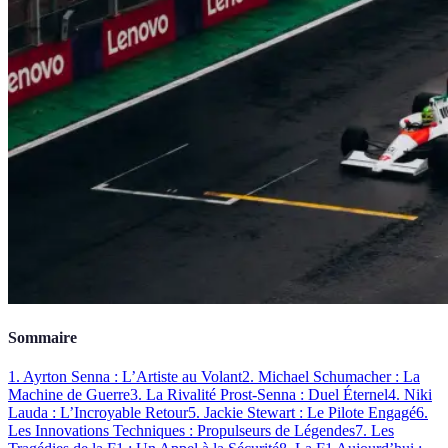
Sommaire
1. Ayrton Senna : L’Artiste au Volant
2. Michael Schumacher : La
Machine de Guerre
3. La Rivalité Prost-Senna : Duel Éternel
4. Niki
Lauda : L’Incroyable Retour
5. Jackie Stewart : Le Pilote Engagé
6.
Les Innovations Techniques : Propulseurs de Légendes
7. Les