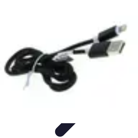
Legends F1
Histoires et Récits
Légendes et Héritage
Héritage des
Légendes
Actualités
Design
Legends F1