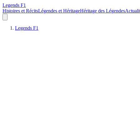
Legends F1
Histoires et Récits
Légendes et Héritage
Héritage des Légendes
Actuali
Legends F1