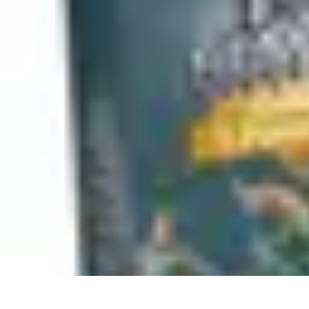
Legends F1
Histoires et Récits
Légendes et Héritage
Héritage des Légendes
Actuali
Legends F1