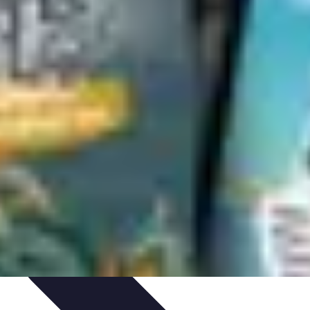
tés
Design